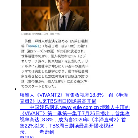
堺雅人《VIVANT2》首集收视率18.8%！创《半泽
直树2》以来TBS周日剧场最高开局
中国娱乐网讯 www yule com cn 堺雅人主演的
《VIVANT》第二季第一集于7月26日播出，首集收
视率高达18 8%，成为自2020年《半泽直树2》首
集22%以来，TBS周日剧场最高开播收视纪
录。 考虑到