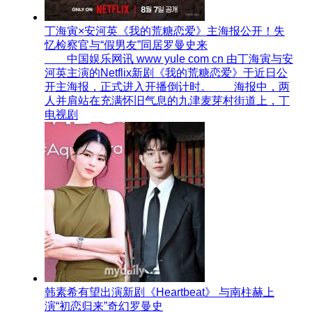
丁海寅×安河英《我的荒糖恋爱》主海报公开！失
忆检察官与“假男友”同居罗曼史来
中国娱乐网讯 www yule com cn 由丁海寅与安
河英主演的Netflix新剧《我的荒糖恋爱》于近日公
开主海报，正式进入开播倒计时。 海报中，两
人并肩站在充满怀旧气息的九津麦芽村街道上，丁
电视剧
韩素希有望出演新剧《Heartbeat》 与南柱赫上
演“初恋归来”奇幻罗曼史