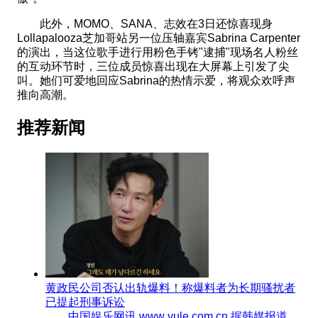
此外，MOMO、SANA、志效在3日还惊喜现身
Lollapalooza芝加哥站另一位压轴嘉宾Sabrina Carpenter
的演出，当这位歌手进行用粉色手铐"逮捕"现场名人粉丝
的互动环节时，三位成员惊喜出现在大屏幕上引发了尖
叫。她们可爱地回应Sabrina的热情示爱，将观众欢呼声
推向高潮。
推荐新闻
黄政民公司否认出轨爆料！称爆料者为长期骚扰者
已提起刑事诉讼
中国娱乐网讯 www yule com cn 据韩媒报道，