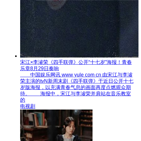
宋江×李濬荣《四手联弹》公开“十七岁”海报！青春
乐章8月29日奏响
中国娱乐网讯 www yule com cn 由宋江与李濬
荣主演的tvN新周末剧《四手联弹》于近日公开十七
岁版海报，以充满青春气息的画面再度点燃观众期
待。 海报中，宋江与李濬荣并肩站在音乐教室
的
电视剧