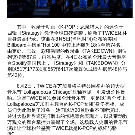
其中，收录于动画《K-POP：恶魔猎人》的迷你十
四辑《Strategy》凭借全球口碑逆袭，刷新了TWICE团体
自身最高纪录。该曲在8月5日(当地时间)公布的美国
Billboard主榜单"Hot 100"中较上周飙升18位至第74名。
由定延、志效、彩瑛演唱的收录曲《TAKEDOWN》则位
列该榜第67名，再添热度。在4日公布的全球最大音源平
台Spotify美国榜上，《Strategy》和《TAKEDOWN》分
别以51万1773次和55万6417次流媒体成绩占据第48位与
第42位。
8月2日，TWICE在芝加哥格兰特公园举办的超大型
音乐节"Lollapalooza Chicago"压轴登场，引发爆炸性反
响。这是TWICE首次参加全球音乐节，更是以"首个登上
Lollapalooza芝加哥主舞台的K-POP女团"身份亮相。成
员们为此做足了准备，她们以近20首歌曲不间断演出、
通过大型世界巡演打磨出的惊艳舞台表现力，以及带动数
万观众的舞台掌控力震撼了全场。这场载入史册的音乐节
演出让全球粉丝盛赞"TWICE就是K-POP的标杆与骄
傲"。