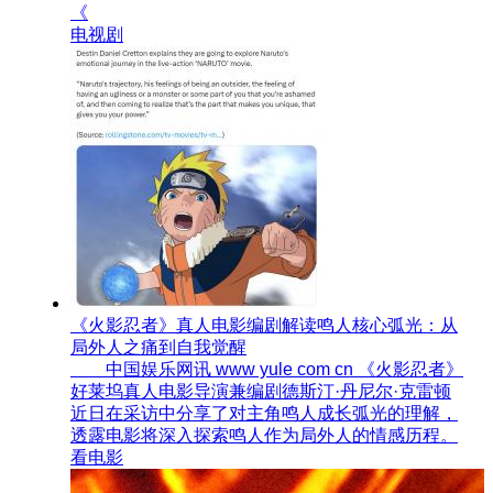
《
电视剧
《火影忍者》真人电影编剧解读鸣人核心弧光：从
局外人之痛到自我觉醒
中国娱乐网讯 www yule com cn 《火影忍者》
好莱坞真人电影导演兼编剧德斯汀·丹尼尔·克雷顿
近日在采访中分享了对主角鸣人成长弧光的理解，
透露电影将深入探索鸣人作为局外人的情感历程。
看电影