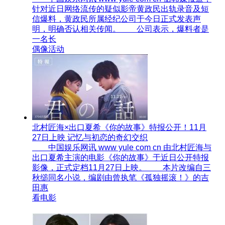
针对近日网络流传的疑似影帝黄政民出轨录音及短
信爆料，黄政民所属经纪公司于今日正式发表声
明，明确否认相关传闻。 公司表示，爆料者是
一名长
偶像活动
北村匠海×出口夏希《你的故事》特报公开！11月
27日上映 记忆与初恋的奇幻交织
中国娱乐网讯 www yule com cn 由北村匠海与
出口夏希主演的电影《你的故事》于近日公开特报
影像，正式定档11月27日上映。 本片改编自三
秋缒同名小说，编剧由曾执笔《孤独摇滚！》的吉
田惠
看电影