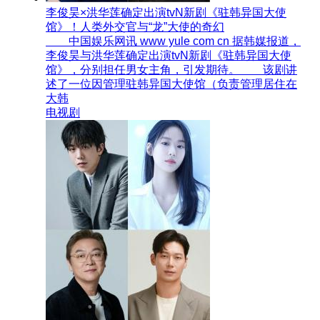
李俊昊×洪华莲确定出演tvN新剧《驻韩异国大使
馆》！人类外交官与“龙”大使的奇幻
中国娱乐网讯 www yule com cn 据韩媒报道，
李俊昊与洪华莲确定出演tvN新剧《驻韩异国大使
馆》，分别担任男女主角，引发期待。 该剧讲
述了一位因管理驻韩异国大使馆（负责管理居住在
大韩
电视剧