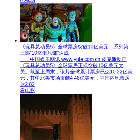
电视剧
《玩具总动员5》全球票房突破10亿美元！系列第
三部“10亿俱乐部”达成
中国娱乐网讯 www yule com cn 皮克斯动画
《玩具总动员5》全球票房正式突破10亿美元大
关。截至上周末，该片全球累计票房已达10 22亿美
元，其中北美市场贡献4 48亿美元，中国内地票房
达2 82
看电影