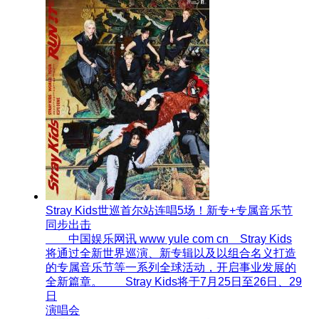
Stray Kids世巡首尔站连唱5场！新专+专属音乐节
同步出击
中国娱乐网讯 www yule com cn Stray Kids
将通过全新世界巡演、新专辑以及以组合名义打造
的专属音乐节等一系列全球活动，开启事业发展的
全新篇章。 Stray Kids将于7月25日至26日、29
日
演唱会