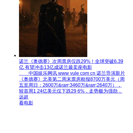
诺兰《奥德赛》次周票房仅跌29%！全球突破6.39
亿 有望冲击13亿成诺兰最卖座电影
中国娱乐网讯 www yule com cn 诺兰导演新片
《奥德赛》北美第二周末票房粗报8700万美元（周
五至周日：2600万&rarr;3460万&rarr;2640万），
较首周1 24亿美元仅下跌29 6%，走势极为强劲，
远超
看电影