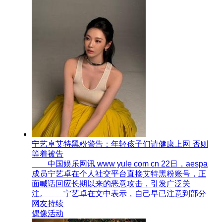
宁艺卓艾特黑粉警告：年轻孩子们​请健康上网 否则
等着被告
中国娱乐网讯 www yule com cn 22日，aespa
成员宁艺卓在个人社交平台直接艾特黑粉账号，正
面喊话回应长期以来的恶意攻击，引发广泛关
注。 宁艺卓在文中表示，自己早已注意到部分
网友持续
偶像活动