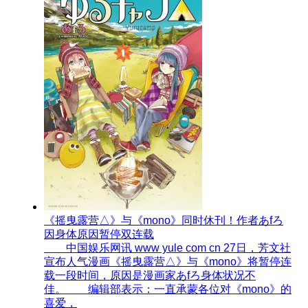
《摇曳露营△》与《mono》同时休刊！作者あfろ
因身体原因暂停双连载
中国娱乐网讯 www yule com cn 27日，芳文社
宣布人气漫画《摇曳露营△》与《mono》将暂停连
载一段时间，原因是漫画家あfろ身体状况不
佳。 编辑部表示：一直承蒙各位对《mono》的
喜爱，