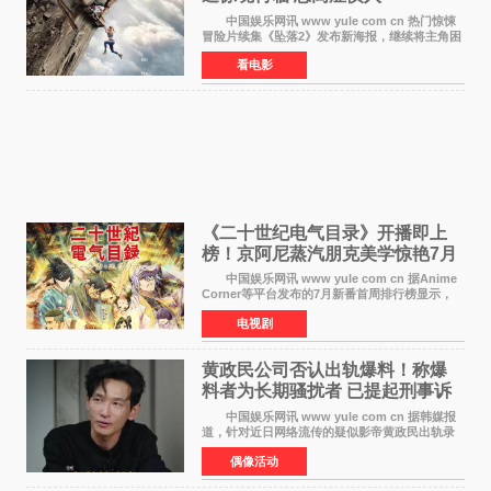
中国娱乐网讯 www yule com cn 热门惊悚
冒险片续集《坠落2》发布新海报，继续将主角困
于绝境高处——这一次，是摇摇欲坠的徒步栈
看电影
道。该片将于今年9月2日北美上映，恐高症患者
请提前做好心理
《二十世纪电气目录》开播即上
榜！京阿尼蒸汽朋克美学惊艳7月
新番季
中国娱乐网讯 www yule com cn 据Anime
Corner等平台发布的7月新番首周排行榜显示，
由京都动画制作的《二十世纪电气目录》在多个
电视剧
榜单中表现亮眼，位列AniLab全球TOP10第十
名。该剧改编自结
黄政民公司否认出轨爆料！称爆
料者为长期骚扰者 已提起刑事诉
讼
中国娱乐网讯 www yule com cn 据韩媒报
道，针对近日网络流传的疑似影帝黄政民出轨录
音及短信爆料，黄政民所属经纪公司于今日正式
偶像活动
发表声明，明确否认相关传闻。 公司表示，
爆料者是一名长