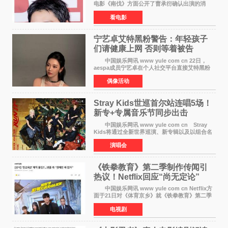
电影《南伐》方面公开了曹承衍确认出演的消
息。通过歌手活动展现出独特色彩的曹承衍将在
看电影
片中饰演拥有出色弓箭技术的弓箭手，他将在这
一历史动作大片中展
宁艺卓艾特黑粉警告：年轻孩子
们​请健康上网 否则等着被告
中国娱乐网讯 www yule com cn 22日，
aespa成员宁艺卓在个人社交平台直接艾特黑粉
账号，正面喊话回应长期以来的恶意攻击，引发
偶像活动
广泛关注。 宁艺卓在文中表示，自己早已注
意到部分网友持续
Stray Kids世巡首尔站连唱5场！
新专+专属音乐节同步出击
中国娱乐网讯 www yule com cn Stray
Kids将通过全新世界巡演、新专辑以及以组合名
义打造的专属音乐节等一系列全球活动，开启事
演唱会
业发展的全新篇章。 Stray Kids将于7月25日
至26日、29日
《铁拳教育》第二季制作传闻引
热议！Netflix回应“尚无定论”
中国娱乐网讯 www yule com cn Netflix方
面于21日对《体育京乡》就《铁拳教育》第二季
制作传闻划清界限，表示尚无定论。然而，业界
电视剧
却有传闻称已就《铁拳教育》第二季的制作展开
了讨论——《