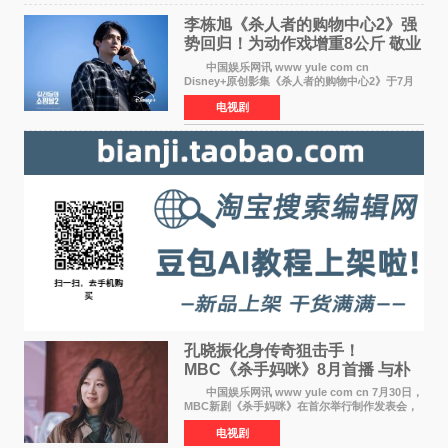
李栋旭《杀人者的购物中心2》强
势回归！为动作戏增重8公斤 敬业
获赞
中国娱乐网讯 www yule com cn
Disney+原创影集《杀人者的购物中心2》于7月
22日正式上线，由男神李栋旭主演的郑进湾以2 0
电视剧
完全体强势回归。该剧第一季曾被《纽约时报》
评选为全球最佳影集之一
孔晓振化身传奇狙击手！
MBC《杀手妈咪》8月首播 与朴
恩斌展开收视对决
中国娱乐网讯 www yule com cn 7月30日，
MBC新剧《杀手妈咪》在首尔举行制作发表会，
主演孔晓振、郑准元、李相二、无真星、崔宇
电视剧
成、李银泉等人一同出席，为新剧宣传造势。这