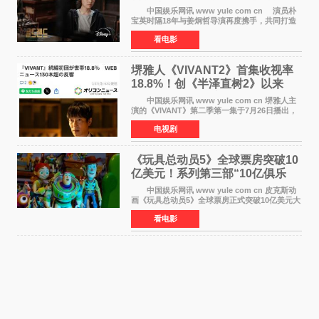
奇幻浪漫喜剧
中国娱乐网讯 www yule com cn 演员朴
宝英时隔18年与姜炯哲导演再度携手，共同打造
备受期待的浪漫喜剧新作《如果和你在一起》
看电影
（暂定名）。据OSEN报道，朴宝英将出演该片
女主角，自2008年《
堺雅人《VIVANT2》首集收视率
18.8%！创《半泽直树2》以来
TBS周日剧场最高开局
中国娱乐网讯 www yule com cn 堺雅人主
演的《VIVANT》第二季第一集于7月26日播出，
首集收视率高达18 8%，成为自2020年《半泽直
电视剧
树2》首集22%以来，TBS周日剧场最高开播收视
纪录。 考虑到
《玩具总动员5》全球票房突破10
亿美元！系列第三部“10亿俱乐
部”达成
中国娱乐网讯 www yule com cn 皮克斯动
画《玩具总动员5》全球票房正式突破10亿美元大
关。截至上周末，该片全球累计票房已达10 22亿
看电影
美元，其中北美市场贡献4 48亿美元，中国内地
票房达2 82