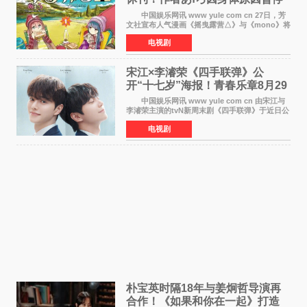
双连载
中国娱乐网讯 www yule com cn 27日，芳
文社宣布人气漫画《摇曳露营△》与《mono》将
暂停连载一段时间，原因是漫画家あfろ身体状况
电视剧
不佳。 编辑部表示：一直承蒙各位对
《mono》的喜爱，
宋江×李濬荣《四手联弹》公
开“十七岁”海报！青春乐章8月29
日奏响
中国娱乐网讯 www yule com cn 由宋江与
李濬荣主演的tvN新周末剧《四手联弹》于近日公
开十七岁版海报，以充满青春气息的画面再度点
电视剧
燃观众期待。 海报中，宋江与李濬荣并肩站
在音乐教室的
朴宝英时隔18年与姜炯哲导演再
合作！《如果和你在一起》打造