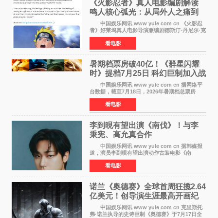
《火影忍者》真人电影编剧解读
鸣人核心弧光：从局外人之痛到
自我觉醒
中国娱乐网讯 www yule com cn 《火影忍
者》好莱坞真人电影导演兼编剧德斯汀·丹尼尔·克
雷顿近日在采访中分享了对主角鸣人成长弧光的
看电影
理解，透露电影将深入探索鸣人作为局外人的情
感历程。
暑期档票房破40亿！《群星闪耀
时》提档7月25日 科幻巨制加入战
局
中国娱乐网讯 www yule com cn 据网络平
台数据，截至7月18日，2026年暑期档总票房
（含预售）已正式突破40亿元大关，年度总票房
看电影
也随之逼近197亿元。超百部中外佳片同台竞技，
点燃了盛夏的电
李到晛有望出演《南伐》！与李
秉宪、高允真合作
中国娱乐网讯 www yule com cn 据韩媒报
道，演员李到晛有望出演动作古装电影《南
伐》，与李秉宪、高允真合作，引发关注。
看电影
该片为动作古装片，讲述朝鲜初期，为了解救被
倭寇绑走的俘虏，9
诺兰《奥德赛》全球首周狂揽2.64
亿美元！创导演生涯最高开画纪
录
中国娱乐网讯 www yule com cn 克里斯托
弗·诺兰执导的史诗巨制《奥德赛》于7月17日全