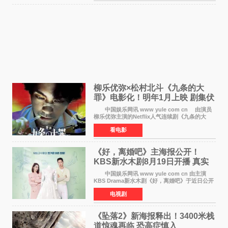
是孔晓振继《毛骨
柳乐优弥×松村北斗《九条的大
罪》电影化！明年1月上映 剧集伏
笔将全面揭晓
中国娱乐网讯 www yule com cn 由演员
柳乐优弥主演的Netflix人气连续剧《九条的大
罪》正式宣布改编为电影，将于明年1月8日全国
看电影
上映。柳乐优弥与SixTONES松村北斗再度联
手，为观众带来这部
《好，离婚吧》主海报公开！
KBS新水木剧8月19日开播 真实
离婚体验记来袭
中国娱乐网讯 www yule com cn 由主演
KBS Drama新水木剧《好，离婚吧》于近日公开
主海报，正式进入开播倒计时。 海报中，男
电视剧
女主角背对背站立，各自望向不同方向，中央的
空白与冷漠的表情
《坠落2》新海报释出！3400米栈
道惊魂再临 恐高症慎入