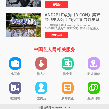
球上映，首周末票房表现远超预期——北美首周
看电影
三天粗报1 245亿美元（开画3919馆），全球首周
2 641亿美元
AND2BLE成为《DICON》第35
号刊主人公！与少年们共赴夏日
之约
中国娱乐网讯 www yule com cn
AND2BLE成为了《DICON》第35号刊的主人
公，本期标题为And The Summer。作为出道后
偶像活动
首次担任杂志画报主角的完整体，AND2BLE用清
澈的少年感与全新的夏天相遇了
中国艺人网相关服务
找工作
找人才
找企业
附近职位
微招聘
微简历
新闻资讯
互动问答
中国娱乐网 www.yule.com.cn