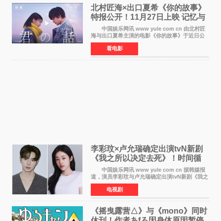
北村匠海×出口夏希《你的故事》
特报公开！11月27日上映 记忆与
初恋的奇幻交织
中国娱乐网讯 www yule com cn 由北村匠
海与出口夏希主演的电影《你的故事》于近日公
开特报影像，正式定档11月27日上映。 本片
看电影
改编自三秋缒同名小说，编剧由曾执笔《孤独摇
滚！》的吉田惠
李彩玟×卢允瑞确定出演tvN新剧
《我之所以决定去死》！时间循
环青春爱情来袭
中国娱乐网讯 www yule com cn 据韩媒报
道，演员李彩玟与卢允瑞确定出演tvN新剧《我之
所以决定去死》，分别担任男女主角。该剧预计
电视剧
将于明年播出，引发观众期待。 本剧改编自
NAVER同名人气
《摇曳露营△》与《mono》同时
休刊！作者あfろ因身体原因暂停