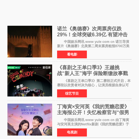
诺兰《奥德赛》次周票房仅跌
29%！全球突破6.39亿 有望冲击
13亿成诺兰最卖座电影
中国娱乐网讯 www yule com cn 诺兰导演
新片《奥德赛》北美第二周末票房粗报8700万美
元（周五至周日：2600万&rarr;3460万
看电影
&rarr;2640万），较首周1 24亿美元仅下跌29
6%，走势极为强劲，远超
《喜剧之王单口季3》王越挑
战“新人王”海宇 保险断缴故事戳
中生活痛点
《喜剧之王单口季3》第二赛段正式开启，本
赛段以欣赏者对决为核心，让演员根据自身认可
选择对手，在作品碰撞中完成一次喜剧创作者之
综艺节目
间的交流。这里有实力相当的正面对抗，也有老
朋友、老对手之
丁海寅×安河英《我的荒糖恋爱》
主海报公开！失忆检察官与“假男
友”同居罗曼史来
中国娱乐网讯 www yule com cn 由丁海寅
与安河英主演的Netflix新剧《我的荒糖恋爱》于
近日公开主海报，正式进入开播倒计时。 海
电视剧
报中，两人并肩站在充满怀旧气息的九津麦芽村
街道上，丁