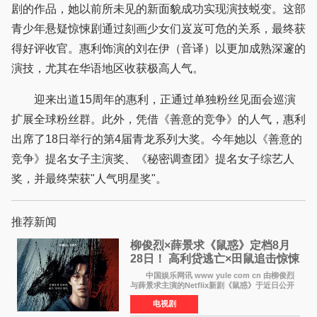
剧的作品，她以前所未见的新面貌成功实现演技蜕变。这部
青少年悬疑惊悚剧通过刻画少女们岌岌可危的关系，最终获
得好评收官。惠利饰演的刘在伊（音译）以更加成熟深邃的
演技，尤其在华语地区收获极高人气。
迎来出道15周年的惠利，正通过单独粉丝见面会巡演
扩展全球粉丝群。此外，凭借《善意的竞争》的人气，惠利
出席了18日举行的第4届青龙系列大奖。今年她以《善意的
竞争》提名女子主演奖、《秘密调查团》提名女子综艺人
奖，并最终荣获"人气明星奖"。
推荐新闻
柳俊烈×薛景求《鼠惑》定档8月
28日！ 高利贷逃亡×田鼠追击惊悚
来袭
中国娱乐网讯 www yule com cn 由柳俊烈
与薛景求主演的Netflix新剧《鼠惑》于近日公开
主海报，正式定档8月28日上线。 海报中，柳
电视剧
俊烈与薛景求背对背站立，各自朝向相反方向，
幽暗的色调与