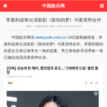
中国娱乐网
首页
新闻
女性
看电影
李惠利或将出演新剧《致你的梦》与黄寅烨合作
电视剧
演唱会
综艺节目
偶像活动
来源： 中国娱乐网 日期：2025-07-24 15:40:14
热周边
中国娱乐网讯
www.yule.com.cn
24日据韩媒报道，李
惠利或将出演新剧《致你的梦》与黄寅烨合作。李惠利接到
的是女主角记者李在一角的提案。男主角电影导演秀彬一角
已确定由演员黄寅烨出演。