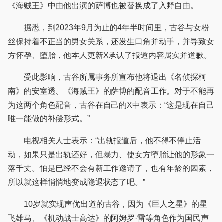
《海贼王》中由他出演的萨博也被替换成了入野自由。
据悉，到2023年9月为止的4年半时间里，古谷与女粉
丝保持着不正当的男女关系，还发生口角并动手，并导致女
方怀孕、堕胎，他本人更新X承认了报道内容属实并道歉。
受此影响，古谷所属事务所宣布他将退出《名侦探柯
南》的安室透、《海贼王》的萨博的配音工作。对于不能再
为这两个角色配音，古谷在自己的X中表示：“这是现在自己
唯一能做的补偿形式。”
电视相关人士表示：“出轨报道后，他不得不停止活
动，如果只是出轨还好，但暴力、使女方堕胎让他的形象一
落千丈。怕是已经不会有新工作邀请了，也有年龄的因素，
所以就这样悄悄地变成隐退状态了吧。”
10岁就实现声优出道的古谷，因为《巨人之星》的星
飞雄马、《机动战士高达》的阿姆罗·雷等角色作为国民声