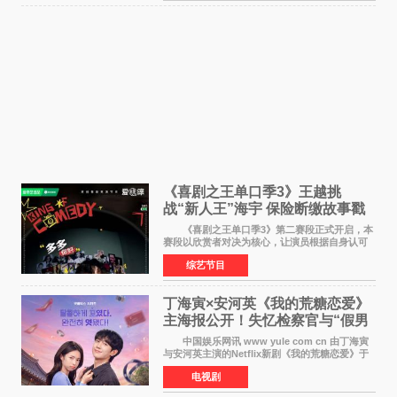
《喜剧之王单口季3》王越挑
战“新人王”海宇 保险断缴故事戳
中生活痛点
《喜剧之王单口季3》第二赛段正式开启，本
赛段以欣赏者对决为核心，让演员根据自身认可
选择对手，在作品碰撞中完成一次喜剧创作者之
综艺节目
间的交流。这里有实力相当的正面对抗，也有老
朋友、老对手之
丁海寅×安河英《我的荒糖恋爱》
主海报公开！失忆检察官与“假男
友”同居罗曼史来
中国娱乐网讯 www yule com cn 由丁海寅
与安河英主演的Netflix新剧《我的荒糖恋爱》于
近日公开主海报，正式进入开播倒计时。 海
电视剧
报中，两人并肩站在充满怀旧气息的九津麦芽村
街道上，丁