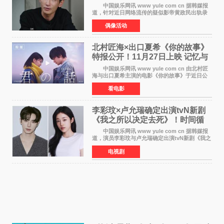
讼
中国娱乐网讯 www yule com cn 据韩媒报
道，针对近日网络流传的疑似影帝黄政民出轨录
音及短信爆料，黄政民所属经纪公司于今日正式
偶像活动
发表声明，明确否认相关传闻。 公司表示，
爆料者是一名长
北村匠海×出口夏希《你的故事》
特报公开！11月27日上映 记忆与
初恋的奇幻交织
中国娱乐网讯 www yule com cn 由北村匠
海与出口夏希主演的电影《你的故事》于近日公
开特报影像，正式定档11月27日上映。 本片
看电影
改编自三秋缒同名小说，编剧由曾执笔《孤独摇
滚！》的吉田惠
李彩玟×卢允瑞确定出演tvN新剧
《我之所以决定去死》！时间循
环青春爱情来袭
中国娱乐网讯 www yule com cn 据韩媒报
道，演员李彩玟与卢允瑞确定出演tvN新剧《我之
所以决定去死》，分别担任男女主角。该剧预计
电视剧
将于明年播出，引发观众期待。 本剧改编自
NAVER同名人气