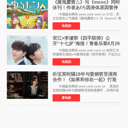
《摇曳露营△》与《mono》同时
休刊！作者あfろ因身体原因暂停
双连载
中国娱乐网讯 www yule com cn 27日，芳
文社宣布人气漫画《摇曳露营△》与《mono》将
暂停连载一段时间，原因是漫画家あfろ身体状况
电视剧
不佳。 编辑部表示：一直承蒙各位对
《mono》的喜爱，
宋江×李濬荣《四手联弹》公
开“十七岁”海报！青春乐章8月29
日奏响
中国娱乐网讯 www yule com cn 由宋江与
李濬荣主演的tvN新周末剧《四手联弹》于近日公
开十七岁版海报，以充满青春气息的画面再度点
电视剧
燃观众期待。 海报中，宋江与李濬荣并肩站
在音乐教室的
朴宝英时隔18年与姜炯哲导演再
合作！《如果和你在一起》打造
奇幻浪漫喜剧
中国娱乐网讯 www yule com cn 演员朴
宝英时隔18年与姜炯哲导演再度携手，共同打造
备受期待的浪漫喜剧新作《如果和你在一起》
看电影
（暂定名）。据OSEN报道，朴宝英将出演该片
女主角，自2008年《