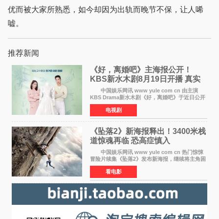
优而被大家所熟悉，如今却因为出轨而晚节不保，让人唏
嘘。
推荐新闻
《好，离婚吧》主海报公开！
KBS新水木剧8月19日开播 真实
离婚体验记来袭
中国娱乐网讯 www yule com cn 由主演
KBS Drama新水木剧《好，离婚吧》于近日公开
主海报，正式进入开播倒计时。 海报中，男
电视剧
女主角背对背站立，各自望向不同方向，中央的
空白与冷漠的表情
《坠落2》新海报释出！3400米栈
道惊魂再临 恐高症慎入
中国娱乐网讯 www yule com cn 热门惊悚
冒险片续集《坠落2》发布新海报，继续将主角困
于绝境高处——这一次，是摇摇欲坠的徒步栈
看电影
道。该片将于今年9月2日北美上映，恐高症患者
请提前做好心理