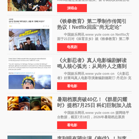
义打造的专属音乐节等一系列全球活动，开启事
演唱会
业发展的全新篇章。 Stray Kids将于7月25日
至26日、29日
《铁拳教育》第二季制作传闻引
热议！Netflix回应“尚无定论”
中国娱乐网讯 www yule com cn Netflix方
面于21日对《体育京乡》就《铁拳教育》第二季
制作传闻划清界限，表示尚无定论。然而，业界
电视剧
却有传闻称已就《铁拳教育》第二季的制作展开
了讨论——《
《火影忍者》真人电影编剧解读
鸣人核心弧光：从局外人之痛到
自我觉醒
中国娱乐网讯 www yule com cn 《火影忍
者》好莱坞真人电影导演兼编剧德斯汀·丹尼尔·克
雷顿近日在采访中分享了对主角鸣人成长弧光的
看电影
理解，透露电影将深入探索鸣人作为局外人的情
感历程。
暑期档票房破40亿！《群星闪耀
时》提档7月25日 科幻巨制加入战
局
中国娱乐网讯 www yule com cn 据网络平
台数据，截至7月18日，2026年暑期档总票房
（含预售）已正式突破40亿元大关，年度总票房
看电影
也随之逼近197亿元。超百部中外佳片同台竞技，
点燃了盛夏的电
李到晛有望出演《南伐》！与李