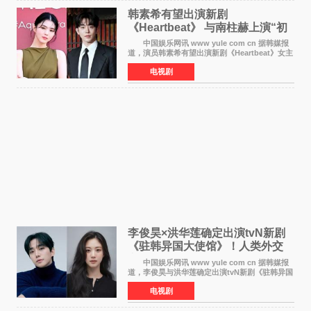
韩素希有望出演新剧
《Heartbeat》 与南柱赫上演“初
恋归来”奇幻罗曼史
中国娱乐网讯 www yule com cn 据韩媒报
道，演员韩素希有望出演新剧《Heartbeat》女主
角，与南柱赫合作，引发高度关注。 韩素希
电视剧
在剧中饰演能够看到过去的女人洪莎朗一角，因
初恋的意外
李俊昊×洪华莲确定出演tvN新剧
《驻韩异国大使馆》！人类外交
官与“龙”大使的奇幻
中国娱乐网讯 www yule com cn 据韩媒报
道，李俊昊与洪华莲确定出演tvN新剧《驻韩异国
大使馆》，分别担任男女主角，引发期待。
电视剧
该剧讲述了一位因管理驻韩异国大使馆（负责管
理居住在大韩