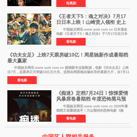
电视剧
络平台播出，凭借精良制作和紧凑剧情收获不俗
口碑，此次上
《王者天下5：魂之对决》7月17
日日本上映！山崎贤人领衔 史上
最大“函谷关防卫战”
中国娱乐网讯 www yule com cn 日本漫改
电影《王者天下5：魂之对决》于7月17日在日本
全国上映。这部由佐藤信介执导、山崎贤人主演
看电影
的历史动作片，改编自原泰久同名人气漫画，继
续讲述信和漂
《功夫女足》上映7天票房破10亿！周星驰新作成暑期档
最大赢家
中国娱乐网讯 www yule com cn 据猫眼专业版数据，电影《功夫女足》上映
仅7天，总票房正式突破10亿元大关。这部由周星驰自编自导的喜剧大片，自7月11
日公映以来便展现出惊人的市场统治力。
看电影
《痴迷》定档7月24日！惊悚爱情
风暴席卷暑期档 年度恐怖黑马预
定
中国娱乐网讯 www yule com cn 2026年暑
期档又添重磅选手！万众期待的恐怖电影《痴
迷》今日正式官宣定档，将于7月24日登陆内地各
看电影
大院线。这部被业内专家誉为新世代爆款恐怖电
影的作品，将为
中国艺人网相关服务