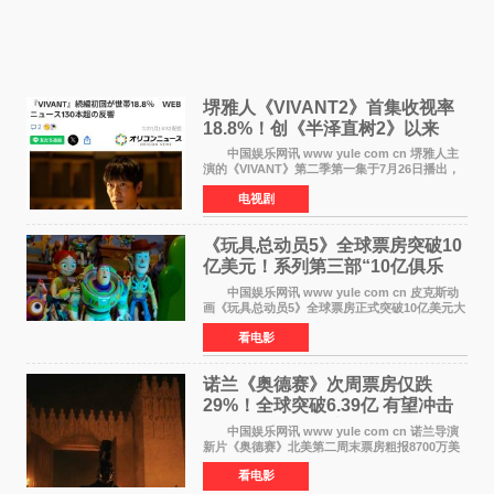
堺雅人《VIVANT2》首集收视率
18.8%！创《半泽直树2》以来
TBS周日剧场最高开局
中国娱乐网讯 www yule com cn 堺雅人主
演的《VIVANT》第二季第一集于7月26日播出，
首集收视率高达18 8%，成为自2020年《半泽直
电视剧
树2》首集22%以来，TBS周日剧场最高开播收视
纪录。 考虑到
《玩具总动员5》全球票房突破10
亿美元！系列第三部“10亿俱乐
部”达成
中国娱乐网讯 www yule com cn 皮克斯动
画《玩具总动员5》全球票房正式突破10亿美元大
关。截至上周末，该片全球累计票房已达10 22亿
看电影
美元，其中北美市场贡献4 48亿美元，中国内地
票房达2 82
诺兰《奥德赛》次周票房仅跌
29%！全球突破6.39亿 有望冲击
13亿成诺兰最卖座电影
中国娱乐网讯 www yule com cn 诺兰导演
新片《奥德赛》北美第二周末票房粗报8700万美
元（周五至周日：2600万&rarr;3460万
看电影
&rarr;2640万），较首周1 24亿美元仅下跌29
6%，走势极为强劲，远超