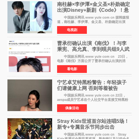
南柱赫×李伊潭×金义圣×朴勋确定
出演Disney+新剧《Code》！悬
疑犯罪惊悚明年上线
中国娱乐网讯 www yule com cn 据韩媒报
道，南柱赫、李伊潭、金义圣、朴勋确定出演
Disney+新剧《Code》，该剧预计将于明年播
电视剧
出，引发高度关注。 本剧改编自同名人气台
剧，讲述了一位往来
曹承衍确认出演《南伐》！与李
秉宪、高允真、李到晛共组9人武
士团
中国娱乐网讯 www yule com cn 23日，
电影《南伐》方面公开了曹承衍确认出演的消
息。通过歌手活动展现出独特色彩的曹承衍将在
看电影
片中饰演拥有出色弓箭技术的弓箭手，他将在这
一历史动作大片中展
宁艺卓艾特黑粉警告：年轻孩子
们​请健康上网 否则等着被告
中国娱乐网讯 www yule com cn 22日，
aespa成员宁艺卓在个人社交平台直接艾特黑粉
账号，正面喊话回应长期以来的恶意攻击，引发
偶像活动
广泛关注。 宁艺卓在文中表示，自己早已注
意到部分网友持续
Stray Kids世巡首尔站连唱5场！
新专+专属音乐节同步出击
中国娱乐网讯 www yule com cn Stray
Kids将通过全新世界巡演、新专辑以及以组合名