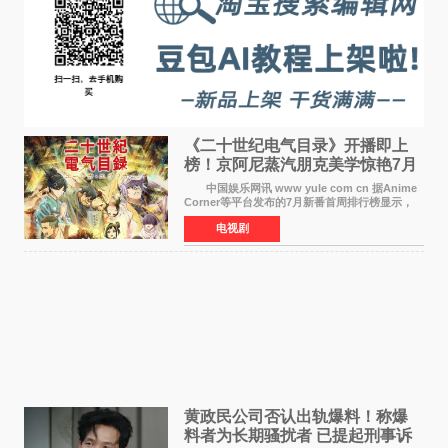
《二十世纪电气目录》开播即上
榜！京阿尼蒸汽朋克美学惊艳7月
新番季
中国娱乐网讯 www yule com cn 据Anime
Corner等平台发布的7月新番首周排行榜显示，
由京都动画制作的《二十世纪电气目录》在多个
电视剧
榜单中表现亮眼，位列AniLab全球TOP10第十
名。该剧改编自结
黄政民公司否认出轨爆料！称爆
料者为长期骚扰者 已提起刑事诉