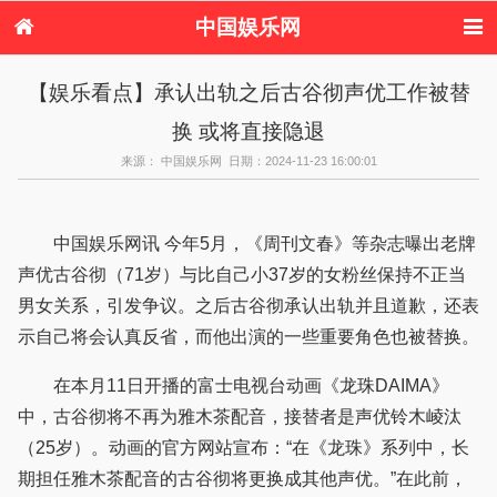
中国娱乐网
首页
新闻
女性
看电影
【娱乐看点】承认出轨之后古谷彻声优工作被替
电视剧
演唱会
综艺节目
偶像活动
换 或将直接隐退
热周边
来源： 中国娱乐网 日期：2024-11-23 16:00:01
中国娱乐网讯 今年5月，《周刊文春》等杂志曝出老牌
声优古谷彻（71岁）与比自己小37岁的女粉丝保持不正当
男女关系，引发争议。之后古谷彻承认出轨并且道歉，还表
示自己将会认真反省，而他出演的一些重要角色也被替换。
在本月11日开播的富士电视台动画《龙珠DAIMA》
中，古谷彻将不再为雅木茶配音，接替者是声优铃木崚汰
（25岁）。动画的官方网站宣布：“在《龙珠》系列中，长
期担任雅木茶配音的古谷彻将更换成其他声优。”在此前，