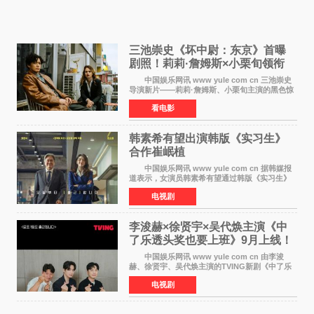
三池崇史《坏中尉：东京》首曝
剧照！莉莉·詹姆斯×小栗旬领衔
黑色惊悚再升级
中国娱乐网讯 www yule com cn 三池崇史
导演新片——莉莉·詹姆斯、小栗旬主演的黑色惊
悚电影《坏中尉：东京》首曝剧照。继阿贝尔·费
看电影
拉拉&times;哈威·凯特尔的1992年《坏中尉》和
沃纳·赫
韩素希有望出演韩版《实习生》
合作崔岷植
中国娱乐网讯 www yule com cn 据韩媒报
道表示，女演员韩素希有望通过韩版《实习生》
回归荧幕，合作前辈演员崔岷植。 根据消息
电视剧
表示，演员韩素希目前已经结束了电视剧《Y计
划》的拍摄工
李浚赫×徐贤宇×吴代焕主演《中
了乐透头奖也要上班》9月上线！
TVING先网后台
中国娱乐网讯 www yule com cn 由李浚
赫、徐贤宇、吴代焕主演的TVING新剧《中了乐
透头奖也要上班》定档9月10日播出，随后于9月
电视剧
14日起登陆tvN月火档，实现先网后台双平台播出
模式。 本剧改