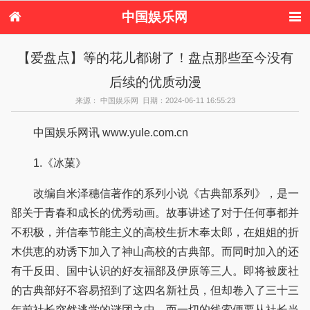
中国娱乐网
首页
新闻
女性
看电影
【爱盘点】等的花儿都谢了！盘点那些至今没有
电视剧
演唱会
综艺节目
偶像活动
后续的优质动漫
热周边
来源： 中国娱乐网 日期：2024-06-11 16:55:23
中国娱乐网讯 www.yule.com.cn
1.《冰菓》
改编自米泽穗信著作的系列小说《古典部系列》，是一
部关于青春和成长的优秀动画。故事讲述了对于任何事都并
不积极，并信奉节能主义的高校生折木奉太郎，在姐姐的折
木供恵的劝诱下加入了神山高校的古典部。而同时加入的还
有千反田、国中认识的好友福部及伊原等三人。即将被废社
的古典部好不容易招到了这四名新社员，但却卷入了三十三
年前社长突然逃学的谜团之中。而一切的线索便要从社长当