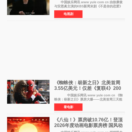
罗曼史来袭
中国娱乐网讯 www yule com cn 由徐康俊
与安恩眞主演的KBS新周末剧《不是你的恋爱》
于近日公开首波剧照，正式定档9月12日首
电视剧
播。 剧照中，徐康俊与安恩眞并肩而坐，眼
神中流露出复杂而微
《蜘蛛侠：崭新之日》北美首周
3.55亿美元！仅差《复联4》200
万 影史第二全球开画
中国娱乐网讯 www yule com cn 《蜘
蛛侠：崭新之日》票房大爆——北美首周三天粗
报3 55亿美元，仅比影史最高北美开画《复仇者
看电影
联盟4：终局之战》的3 571亿美元少200万出头，
精报调整后仍
《八仙！》票房破10.76亿！登顶
2026年度动画电影票房榜 国风动
画逆袭暑期档