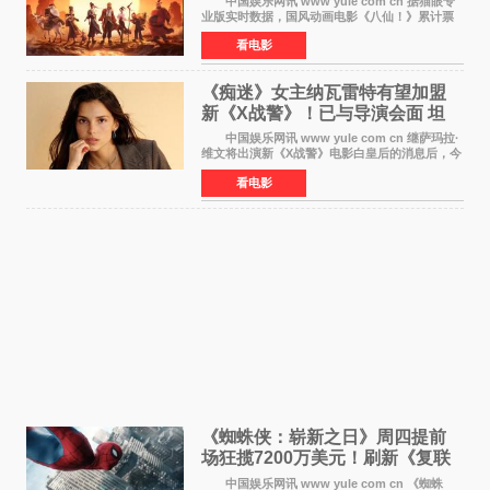
中国娱乐网讯 www yule com cn 据猫眼专
业版实时数据，国风动画电影《八仙！》累计票
房突破10 76亿元，超过《熊出没·年年有熊》，
看电影
暂列2026年度动画影片票房榜冠军。该片自暑期
档登陆院线以
《痴迷》女主纳瓦雷特有望加盟
新《X战警》！已与导演会面 坦
言“魔形女一直很酷”
中国娱乐网讯 www yule com cn 继萨玛拉·
维文将出演新《X战警》电影白皇后的消息后，今
年暑期档大热恐怖片《痴迷》女主角印达·纳瓦雷
看电影
特也有望加盟这部备受瞩目的漫威新作——目前
还处于有
《蜘蛛侠：崭新之日》周四提前
场狂揽7200万美元！刷新《复联
4》保持影史纪录
中国娱乐网讯 www yule com cn 《蜘蛛