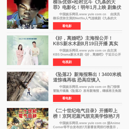
柳乐优弥×松村北斗《九条的大
罪》电影化！明年1月上映 剧集伏
笔将全面揭晓
中国娱乐网讯 www yule com cn 由演员
柳乐优弥主演的Netflix人气连续剧《九条的大
罪》正式宣布改编为电影，将于明年1月8日全国
看电影
上映。柳乐优弥与SixTONES松村北斗再度联
手，为观众带来这部
《好，离婚吧》主海报公开！
KBS新水木剧8月19日开播 真实
离婚体验记来袭
中国娱乐网讯 www yule com cn 由主演
KBS Drama新水木剧《好，离婚吧》于近日公开
主海报，正式进入开播倒计时。 海报中，男
电视剧
女主角背对背站立，各自望向不同方向，中央的
空白与冷漠的表情
《坠落2》新海报释出！3400米栈
道惊魂再临 恐高症慎入
中国娱乐网讯 www yule com cn 热门惊悚
冒险片续集《坠落2》发布新海报，继续将主角困
于绝境高处——这一次，是摇摇欲坠的徒步栈
看电影
道。该片将于今年9月2日北美上映，恐高症患者
请提前做好心理
《二十世纪电气目录》开播即上
榜！京阿尼蒸汽朋克美学惊艳7月
新番季
中国娱乐网讯 www yule com cn 据Anime
Corner等平台发布的7月新番首周排行榜显示，