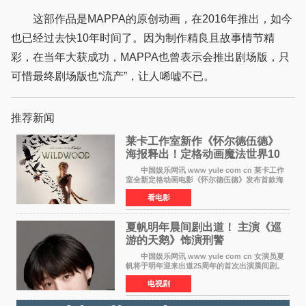
这部作品是MAPPA的原创动画，在2016年推出，如今
也已经过去快10年时间了。因为制作精良且故事情节精
彩，在当年大获成功，MAPPA也曾表示会推出剧场版，只
可惜最终剧场版也“流产”，让人唏嘘不已。
推荐新闻
莱卡工作室新作《怀尔德伍德》
海报释出！定格动画魔法世界10
月开启
中国娱乐网讯 www yule com cn 莱卡工作
室全新定格动画电影《怀尔德伍德》发布首款海
报，女孩为找回弟弟走入黑暗、宏大的林中魔法
看电影
世界，一场关于勇气与亲情的奇幻冒险即将展
开。 本片由特
夏帆明年晨间剧出道！ 主演《巡
游的天鹅》饰演刑警
中国娱乐网讯 www yule com cn 女演员夏
帆将于明年迎来出道25周年的首次出演晨间剧。
NHK于8月4日宣布她将出演明年（2027年度）上
电视剧
半期的晨间剧《巡游的天鹅》，饰演与女主角森
田望智饰演的生