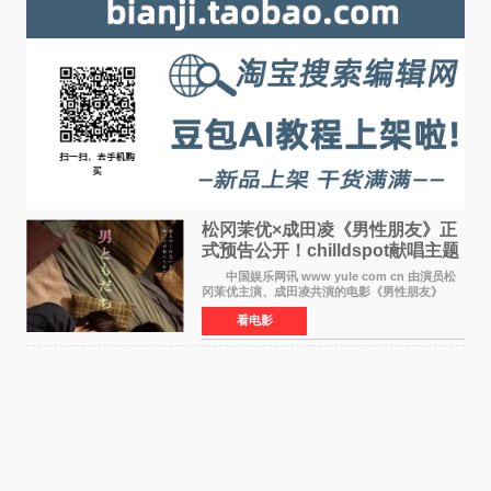
松冈茉优×成田凌《男性朋友》正
式预告公开！chilldspot献唱主题
曲​
中国娱乐网讯 www yule com cn 由演员松
冈茉优主演、成田凌共演的电影《男性朋友》
（三岛有纪子执导，11月6日上映）于8月5日公开
看电影
正式视觉图与正式预告片。同时，三人乐队
chilldspot为该片创