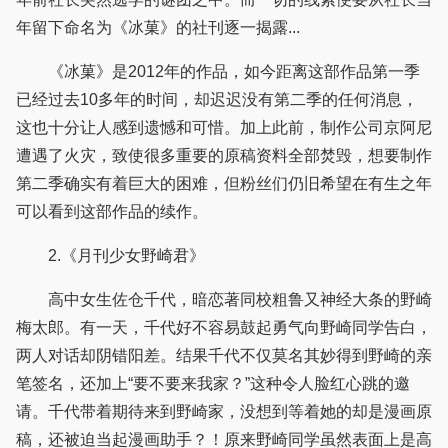
年留下命名为《冰菓》的社刊逐一揭露...
《冰菓》是2012年的作品，如今距离这部作品第一季
已经过去10多年的时间，却迟迟没有第二季的任何消息，
这也十分让人感到遗憾和可惜。加上此前，制作公司京阿尼
遭遇了火灾，致使很多重要的原稿资料全部焚毁，想要制作
第二季确实有着巨大的困难，但粉丝们仍旧希望在有生之年
可以看到这部作品的续作。
2.《月刊少女野崎君》
高中女生佐仓千代，暗恋著同校粗鲁又神经大条的野崎
梅太郎。有一天，千代好不容易鼓起勇气向野崎同学告白，
两人对话却阴错阳差。结果千代不仅莫名其妙得到野崎的亲
笔签名，还加上“要不要来我家？”这种令人脸红心跳的邀
请。千代带着期待来到野崎家，没想到等着她的却是漫画原
稿，还被迫当起漫画助手？！原来野崎同学虽然表面上是高