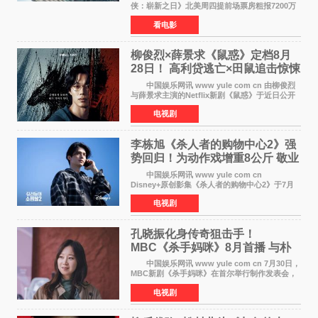
侠：崭新之日》北美周四提前场票房粗报7200万
美元，创下影史单片北美提前场票房新纪录——
看电影
此前该纪录由《复仇者联盟4：终局之战》的6000
万美元保持，本
柳俊烈×薛景求《鼠惑》定档8月
28日！ 高利贷逃亡×田鼠追击惊悚
来袭
中国娱乐网讯 www yule com cn 由柳俊烈
与薛景求主演的Netflix新剧《鼠惑》于近日公开
主海报，正式定档8月28日上线。 海报中，柳
电视剧
俊烈与薛景求背对背站立，各自朝向相反方向，
幽暗的色调与
李栋旭《杀人者的购物中心2》强
势回归！为动作戏增重8公斤 敬业
获赞
中国娱乐网讯 www yule com cn
Disney+原创影集《杀人者的购物中心2》于7月
22日正式上线，由男神李栋旭主演的郑进湾以2 0
电视剧
完全体强势回归。该剧第一季曾被《纽约时报》
评选为全球最佳影集之一
孔晓振化身传奇狙击手！
MBC《杀手妈咪》8月首播 与朴
恩斌展开收视对决
中国娱乐网讯 www yule com cn 7月30日，
MBC新剧《杀手妈咪》在首尔举行制作发表会，
主演孔晓振、郑准元、李相二、无真星、崔宇
电视剧
成、李银泉等人一同出席，为新剧宣传造势。这
是孔晓振继《毛骨