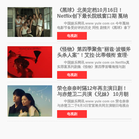
《黑球》北美定档10月16日！
Netflix创下最长院线窗口期 戛纳
最佳导演加持
中国娱乐网讯 www yule com cn 今年戛纳
电影节备受好评的历史 同性 剧情片《黑球》拿下
Netflix美国发行电影的最长院线放映期——该片
电视剧
最新定档今年10月16日美国影院上映（此前定档
11月6日，如
《怪物》第四季聚焦“丽兹·波顿斧
头杀人案”！艾拉·比蒂领衔 查理·
汉纳姆、莎拉·保
中国娱乐网讯 www yule com cn Netflix真
实罪案系列剧集《怪物》第四季首曝海报与剧
照，聚焦鹅妈妈童谣亦有记载的著名血腥杀人案
电视剧
——丽兹·波顿砍死生父与继母案。 本季由艾
拉·比蒂饰
荣仓奈奈时隔12年再主演日剧！
与赤楚卫二共演《兄妹》 10月朝
日新档开播
中国娱乐网讯 www yule com cn 荣仓奈奈
与赤楚卫二于8月3日官宣将共同主演朝日电视台
日剧《兄妹》（10月开播，每周六晚10点播
电视剧
出）。这也是荣仓奈奈继TBS剧集《为了N》之
后，暌违12年再度担