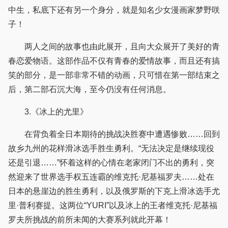
中生，私底下还有另一个身分，就是知名少女漫画家梦野咲
子！
两人之间的故事也由此展开，且向大众展开了美好的青
春恋爱物语。这部作品不仅有青春的爱情故事，而且还有搞
笑的部分，是一部非常不错的动画，只可惜在第一部结束之
后，第二部石沉大海，至今仍没有任何消息。
3.《冰上的尤里》
在背负着全日本期待的挑战决胜赛中遭遇惨败……回到
故乡九州的花样滑冰选手胜生勇利。“无法决定是继续现役
还是引退……”怀着这样的心情在老家闭门不出的勇利，突
然迎来了世界选手权五连霸的维克托·尼基福罗夫……处在
日本的悬崖边的胜生勇利，以及俄罗斯的下克上滑冰选手尤
里·普利赛提。这两位“YURI”以及冰上的王者维克托·尼基福
罗夫所挑战的前所未闻的大赛系列就此开幕！