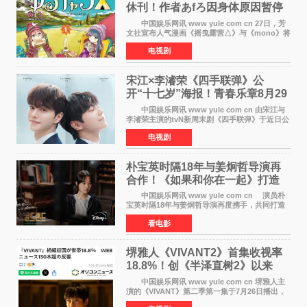
休刊！作者あfろ因身体原因暂停
双连载
中国娱乐网讯 www yule com cn 27日，芳
文社宣布人气漫画《摇曳露营△》与《mono》将
暂停连载一段时间，原因是漫画家あfろ身体状况
电视剧
不佳。 编辑部表示：一直承蒙各位对
《mono》的喜爱，
宋江×李濬荣《四手联弹》公
开“十七岁”海报！青春乐章8月29
日奏响
中国娱乐网讯 www yule com cn 由宋江与
李濬荣主演的tvN新周末剧《四手联弹》于近日公
开十七岁版海报，以充满青春气息的画面再度点
电视剧
燃观众期待。 海报中，宋江与李濬荣并肩站
在音乐教室的
朴宝英时隔18年与姜炯哲导演再
合作！《如果和你在一起》打造
奇幻浪漫喜剧
中国娱乐网讯 www yule com cn 演员朴
宝英时隔18年与姜炯哲导演再度携手，共同打造
备受期待的浪漫喜剧新作《如果和你在一起》
看电影
（暂定名）。据OSEN报道，朴宝英将出演该片
女主角，自2008年《
堺雅人《VIVANT2》首集收视率
18.8%！创《半泽直树2》以来
TBS周日剧场最高开局
中国娱乐网讯 www yule com cn 堺雅人主
演的《VIVANT》第二季第一集于7月26日播出，
首集收视率高达18 8%，成为自2020年《半泽直