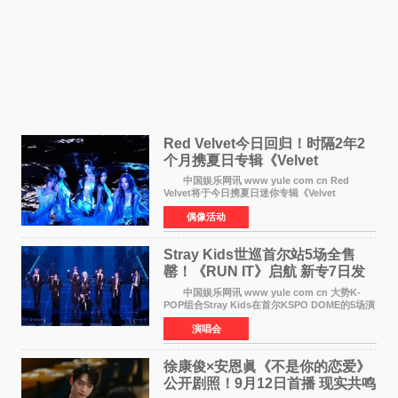
Red Velvet今日回归！时隔2年2
个月携夏日专辑《Velvet
Summer》重启完整体活动
中国娱乐网讯 www yule com cn Red
Velvet将于今日携夏日迷你专辑《Velvet
Summer》时隔2年2个月重启完整体活动。这张
偶像活动
于8月3日发行的专辑，主打柔和成熟氛围的夏日
音乐，收录了成员们想着
Stray Kids世巡首尔站5场全售
罄！《RUN IT》启航 新专7日发
行
中国娱乐网讯 www yule com cn 大势K-
POP组合Stray Kids在首尔KSPO DOME的5场演
唱会全部售罄，为新世界巡演拉开序幕。据所属
演唱会
社JYP娱乐透露，Stray Kids于上月25至26日、
29日及本月1至2日
徐康俊×安恩眞《不是你的恋爱》
公开剧照！9月12日首播 现实共鸣