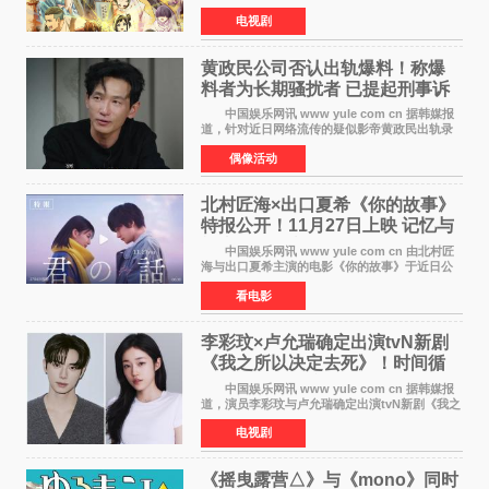
由京都动画制作的《二十世纪电气目录》在多个
电视剧
榜单中表现亮眼，位列AniLab全球TOP10第十
名。该剧改编自结
黄政民公司否认出轨爆料！称爆
料者为长期骚扰者 已提起刑事诉
讼
中国娱乐网讯 www yule com cn 据韩媒报
道，针对近日网络流传的疑似影帝黄政民出轨录
音及短信爆料，黄政民所属经纪公司于今日正式
偶像活动
发表声明，明确否认相关传闻。 公司表示，
爆料者是一名长
北村匠海×出口夏希《你的故事》
特报公开！11月27日上映 记忆与
初恋的奇幻交织
中国娱乐网讯 www yule com cn 由北村匠
海与出口夏希主演的电影《你的故事》于近日公
开特报影像，正式定档11月27日上映。 本片
看电影
改编自三秋缒同名小说，编剧由曾执笔《孤独摇
滚！》的吉田惠
李彩玟×卢允瑞确定出演tvN新剧
《我之所以决定去死》！时间循
环青春爱情来袭
中国娱乐网讯 www yule com cn 据韩媒报
道，演员李彩玟与卢允瑞确定出演tvN新剧《我之
所以决定去死》，分别担任男女主角。该剧预计
电视剧
将于明年播出，引发观众期待。 本剧改编自
NAVER同名人气
《摇曳露营△》与《mono》同时