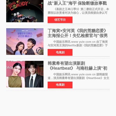
战“新人王”海宇 保险断缴故事戳
中生活痛点
《喜剧之王单口季3》第二赛段正式开启，本
赛段以欣赏者对决为核心，让演员根据自身认可
选择对手，在作品碰撞中完成一次喜剧创作者之
综艺节目
间的交流。这里有实力相当的正面对抗，也有老
朋友、老对手之
丁海寅×安河英《我的荒糖恋爱》
主海报公开！失忆检察官与“假男
友”同居罗曼史来
中国娱乐网讯 www yule com cn 由丁海寅
与安河英主演的Netflix新剧《我的荒糖恋爱》于
近日公开主海报，正式进入开播倒计时。 海
电视剧
报中，两人并肩站在充满怀旧气息的九津麦芽村
街道上，丁
韩素希有望出演新剧
《Heartbeat》 与南柱赫上演“初
恋归来”奇幻罗曼史
中国娱乐网讯 www yule com cn 据韩媒报
道，演员韩素希有望出演新剧《Heartbeat》女主
角，与南柱赫合作，引发高度关注。 韩素希
电视剧
在剧中饰演能够看到过去的女人洪莎朗一角，因
初恋的意外