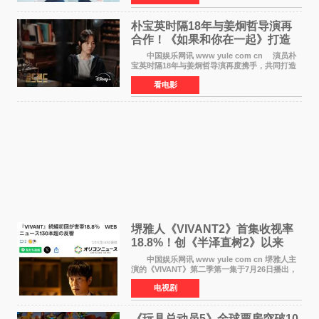
在音乐教室的
朴宝英时隔18年与姜炯哲导演再
合作！《如果和你在一起》打造
奇幻浪漫喜剧
中国娱乐网讯 www yule com cn 演员朴
宝英时隔18年与姜炯哲导演再度携手，共同打造
备受期待的浪漫喜剧新作《如果和你在一起》
看电影
（暂定名）。据OSEN报道，朴宝英将出演该片
女主角，自2008年《
堺雅人《VIVANT2》首集收视率
18.8%！创《半泽直树2》以来
TBS周日剧场最高开局
中国娱乐网讯 www yule com cn 堺雅人主
演的《VIVANT》第二季第一集于7月26日播出，
首集收视率高达18 8%，成为自2020年《半泽直
电视剧
树2》首集22%以来，TBS周日剧场最高开播收视
纪录。 考虑到
《玩具总动员5》全球票房突破10