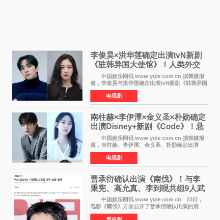
李俊昊×洪华莲确定出演tvN新剧
《驻韩异国大使馆》！人类外交
官与“龙”大使的奇幻
中国娱乐网讯 www yule com cn 据韩媒报
道，李俊昊与洪华莲确定出演tvN新剧《驻韩异国
大使馆》，分别担任男女主角，引发期待。
电视剧
该剧讲述了一位因管理驻韩异国大使馆（负责管
理居住在大韩
南柱赫×李伊潭×金义圣×朴勋确定
出演Disney+新剧《Code》！悬
疑犯罪惊悚明年上线
中国娱乐网讯 www yule com cn 据韩媒报
道，南柱赫、李伊潭、金义圣、朴勋确定出演
Disney+新剧《Code》，该剧预计将于明年播
电视剧
出，引发高度关注。 本剧改编自同名人气台
剧，讲述了一位往来
曹承衍确认出演《南伐》！与李
秉宪、高允真、李到晛共组9人武
士团
中国娱乐网讯 www yule com cn 23日，
电影《南伐》方面公开了曹承衍确认出演的消
息。通过歌手活动展现出独特色彩的曹承衍将在
看电影