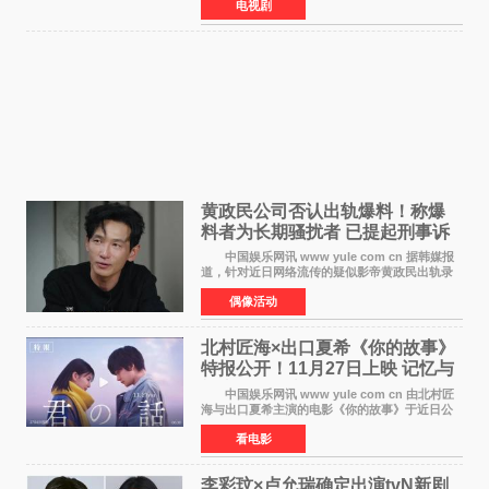
电视剧
榜单中表现亮眼，位列AniLab全球TOP10第十
名。该剧改编自结
黄政民公司否认出轨爆料！称爆
料者为长期骚扰者 已提起刑事诉
讼
中国娱乐网讯 www yule com cn 据韩媒报
道，针对近日网络流传的疑似影帝黄政民出轨录
音及短信爆料，黄政民所属经纪公司于今日正式
偶像活动
发表声明，明确否认相关传闻。 公司表示，
爆料者是一名长
北村匠海×出口夏希《你的故事》
特报公开！11月27日上映 记忆与
初恋的奇幻交织
中国娱乐网讯 www yule com cn 由北村匠
海与出口夏希主演的电影《你的故事》于近日公
开特报影像，正式定档11月27日上映。 本片
看电影
改编自三秋缒同名小说，编剧由曾执笔《孤独摇
滚！》的吉田惠
李彩玟×卢允瑞确定出演tvN新剧