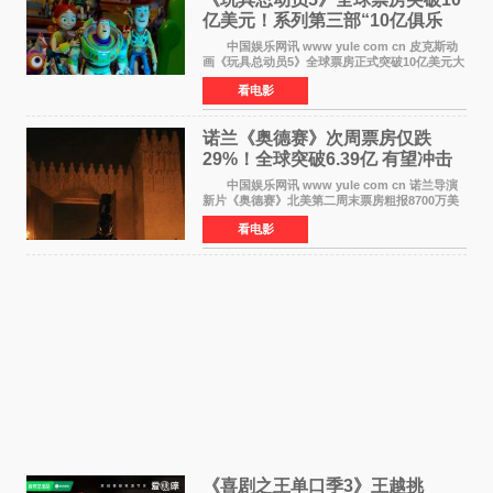
亿美元！系列第三部“10亿俱乐
部”达成
中国娱乐网讯 www yule com cn 皮克斯动
画《玩具总动员5》全球票房正式突破10亿美元大
关。截至上周末，该片全球累计票房已达10 22亿
看电影
美元，其中北美市场贡献4 48亿美元，中国内地
票房达2 82
诺兰《奥德赛》次周票房仅跌
29%！全球突破6.39亿 有望冲击
13亿成诺兰最卖座电影
中国娱乐网讯 www yule com cn 诺兰导演
新片《奥德赛》北美第二周末票房粗报8700万美
元（周五至周日：2600万&rarr;3460万
看电影
&rarr;2640万），较首周1 24亿美元仅下跌29
6%，走势极为强劲，远超
《喜剧之王单口季3》王越挑