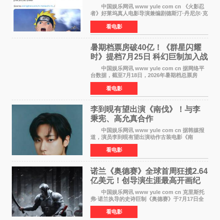
自我觉醒
中国娱乐网讯 www yule com cn 《火影忍
者》好莱坞真人电影导演兼编剧德斯汀·丹尼尔·克
雷顿近日在采访中分享了对主角鸣人成长弧光的
看电影
理解，透露电影将深入探索鸣人作为局外人的情
感历程。
暑期档票房破40亿！《群星闪耀
时》提档7月25日 科幻巨制加入战
局
中国娱乐网讯 www yule com cn 据网络平
台数据，截至7月18日，2026年暑期档总票房
（含预售）已正式突破40亿元大关，年度总票房
看电影
也随之逼近197亿元。超百部中外佳片同台竞技，
点燃了盛夏的电
李到晛有望出演《南伐》！与李
秉宪、高允真合作
中国娱乐网讯 www yule com cn 据韩媒报
道，演员李到晛有望出演动作古装电影《南
伐》，与李秉宪、高允真合作，引发关注。
看电影
该片为动作古装片，讲述朝鲜初期，为了解救被
倭寇绑走的俘虏，9
诺兰《奥德赛》全球首周狂揽2.64
亿美元！创导演生涯最高开画纪
录
中国娱乐网讯 www yule com cn 克里斯托
弗·诺兰执导的史诗巨制《奥德赛》于7月17日全
球上映，首周末票房表现远超预期——北美首周
看电影
三天粗报1 245亿美元（开画3919馆），全球首周
2 641亿美元