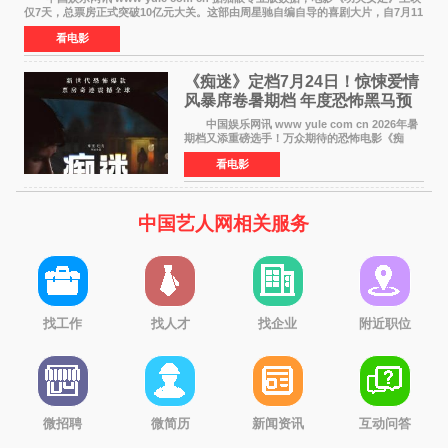
仅7天，总票房正式突破10亿元大关。这部由周星驰自编自导的喜剧大片，自7月11
日公映以来便展现出惊人的市场统治力。
看电影
《痴迷》定档7月24日！惊悚爱情
风暴席卷暑期档 年度恐怖黑马预
定
中国娱乐网讯 www yule com cn 2026年暑
期档又添重磅选手！万众期待的恐怖电影《痴
迷》今日正式官宣定档，将于7月24日登陆内地各
看电影
大院线。这部被业内专家誉为新世代爆款恐怖电
影的作品，将为
中国艺人网相关服务
找工作
找人才
找企业
附近职位
微招聘
微简历
新闻资讯
互动问答