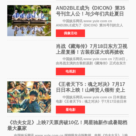
AND2BLE成为《DICON》第35
号刊主人公！与少年们共赴夏日
之约
中国娱乐网讯 www yule com cn
AND2BLE成为了《DICON》第35号刊的主人
公，本期标题为And The Summer。作为出道后
偶像活动
首次担任杂志画报主角的完整体，AND2BLE用清
澈的少年感与全新的夏天相遇了
肖战《藏海传》7月18日东方卫视
上星复播！古装权谋大戏再掀收
视热潮
中国娱乐网讯 www yule com cn 7月18日，
由肖战主演的古装权谋剧《藏海传》正式在东方
卫视上星复播，引发广泛关注。该剧此前已在网
电视剧
络平台播出，凭借精良制作和紧凑剧情收获不俗
口碑，此次上
《王者天下5：魂之对决》7月17
日日本上映！山崎贤人领衔 史上
最大“函谷关防卫战”
中国娱乐网讯 www yule com cn 日本漫改
电影《王者天下5：魂之对决》于7月17日在日本
全国上映。这部由佐藤信介执导、山崎贤人主演
看电影
的历史动作片，改编自原泰久同名人气漫画，继
续讲述信和漂
《功夫女足》上映7天票房破10亿！周星驰新作成暑期档
最大赢家
中国娱乐网讯 www yule com cn 据猫眼专业版数据，电影《功夫女足》上映