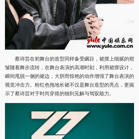
蔡诗芸在初舞台的造型同样备受瞩目，裙摆上细腻的褶
皱随着舞步流转，在舞台表演的高潮时刻，利用裙摆设计，
瞬间甩脱一侧的裙边，大胆而惊艳的动作增强了舞台表演的
视觉冲击力。粉红色拖地长裙不仅是舞台造型的亮点，更揭
示了蔡诗芸对于时尚穿搭的独到见解与驾驭能力。