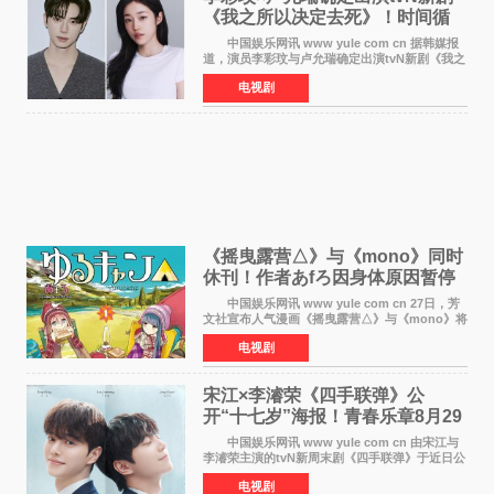
《我之所以决定去死》！时间循
环青春爱情来袭
中国娱乐网讯 www yule com cn 据韩媒报
道，演员李彩玟与卢允瑞确定出演tvN新剧《我之
所以决定去死》，分别担任男女主角。该剧预计
电视剧
将于明年播出，引发观众期待。 本剧改编自
NAVER同名人气
《摇曳露营△》与《mono》同时
休刊！作者あfろ因身体原因暂停
双连载
中国娱乐网讯 www yule com cn 27日，芳
文社宣布人气漫画《摇曳露营△》与《mono》将
暂停连载一段时间，原因是漫画家あfろ身体状况
电视剧
不佳。 编辑部表示：一直承蒙各位对
《mono》的喜爱，
宋江×李濬荣《四手联弹》公
开“十七岁”海报！青春乐章8月29
日奏响
中国娱乐网讯 www yule com cn 由宋江与
李濬荣主演的tvN新周末剧《四手联弹》于近日公
开十七岁版海报，以充满青春气息的画面再度点
电视剧
燃观众期待。 海报中，宋江与李濬荣并肩站