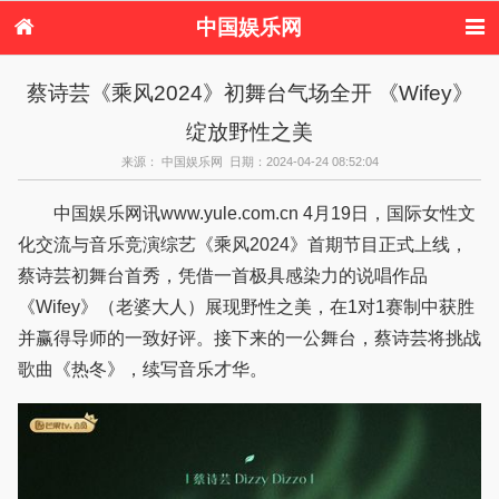
中国娱乐网
首页
新闻
女性
看电影
蔡诗芸《乘风2024》初舞台气场全开 《Wifey》
电视剧
演唱会
综艺节目
偶像活动
绽放野性之美
热周边
来源： 中国娱乐网 日期：2024-04-24 08:52:04
中国娱乐网讯www.yule.com.cn 4月19日，国际女性文
化交流与音乐竞演综艺《乘风2024》首期节目正式上线，
蔡诗芸初舞台首秀，凭借一首极具感染力的说唱作品
《Wifey》（老婆大人）展现野性之美，在1对1赛制中获胜
并赢得导师的一致好评。接下来的一公舞台，蔡诗芸将挑战
歌曲《热冬》，续写音乐才华。