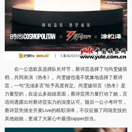
在一公选歌及选择队长环节，蔡诗芸选择了与尚雯婕搭
档，共同表演《热冬》。尚雯婕也毫不犹豫地选择了蔡诗
芸，一句“无须多言”给予高度肯定。尚雯婕坦言《热冬》是
力量型的，在这么多姐姐里面，蔡诗芸用力量打动了她，言
语间透露出对蔡诗芸实力的深度认可。随后一公小考环节，
蔡诗芸凭借全开麦Live的精彩演绎，不仅征服了同场竞技的
其他姐姐，更成了大家心中最强rapper担当。