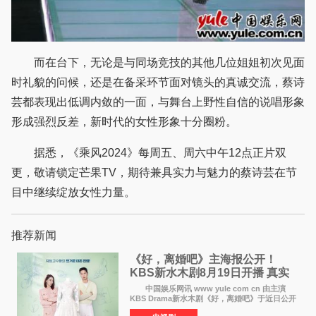
而在台下，无论是与同场竞技的其他几位姐姐初次见面
时礼貌的问候，还是在备采环节面对镜头的真诚交流，蔡诗
芸都表现出低调内敛的一面，与舞台上野性自信的说唱形象
形成强烈反差，新时代的女性形象十分圈粉。
据悉，《乘风2024》每周五、周六中午12点正片双
更，敬请锁定芒果TV，期待兼具实力与魅力的蔡诗芸在节
目中继续绽放女性力量。
推荐新闻
《好，离婚吧》主海报公开！
KBS新水木剧8月19日开播 真实
离婚体验记来袭
中国娱乐网讯 www yule com cn 由主演
KBS Drama新水木剧《好，离婚吧》于近日公开
主海报，正式进入开播倒计时。 海报中，男