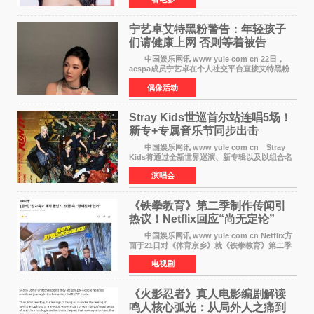
片中饰演拥有出色弓箭技术的弓箭手，他将在这
一历史动作大片中展
宁艺卓艾特黑粉警告：年轻孩子
们​请健康上网 否则等着被告
中国娱乐网讯 www yule com cn 22日，
aespa成员宁艺卓在个人社交平台直接艾特黑粉
账号，正面喊话回应长期以来的恶意攻击，引发
偶像活动
广泛关注。 宁艺卓在文中表示，自己早已注
意到部分网友持续
Stray Kids世巡首尔站连唱5场！
新专+专属音乐节同步出击
中国娱乐网讯 www yule com cn Stray
Kids将通过全新世界巡演、新专辑以及以组合名
义打造的专属音乐节等一系列全球活动，开启事
演唱会
业发展的全新篇章。 Stray Kids将于7月25日
至26日、29日
《铁拳教育》第二季制作传闻引
热议！Netflix回应“尚无定论”
中国娱乐网讯 www yule com cn Netflix方
面于21日对《体育京乡》就《铁拳教育》第二季
制作传闻划清界限，表示尚无定论。然而，业界
电视剧
却有传闻称已就《铁拳教育》第二季的制作展开
了讨论——《
《火影忍者》真人电影编剧解读
鸣人核心弧光：从局外人之痛到