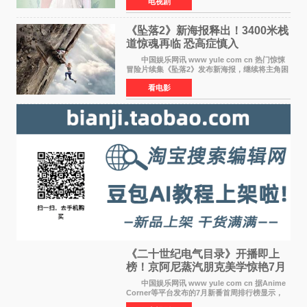
电视剧
女主角背对背站立，各自望向不同方向，中央的
空白与冷漠的表情
《坠落2》新海报释出！3400米栈
道惊魂再临 恐高症慎入
中国娱乐网讯 www yule com cn 热门惊悚
冒险片续集《坠落2》发布新海报，继续将主角困
于绝境高处——这一次，是摇摇欲坠的徒步栈
看电影
道。该片将于今年9月2日北美上映，恐高症患者
请提前做好心理
《二十世纪电气目录》开播即上
榜！京阿尼蒸汽朋克美学惊艳7月
新番季
中国娱乐网讯 www yule com cn 据Anime
Corner等平台发布的7月新番首周排行榜显示，
由京都动画制作的《二十世纪电气目录》在多个