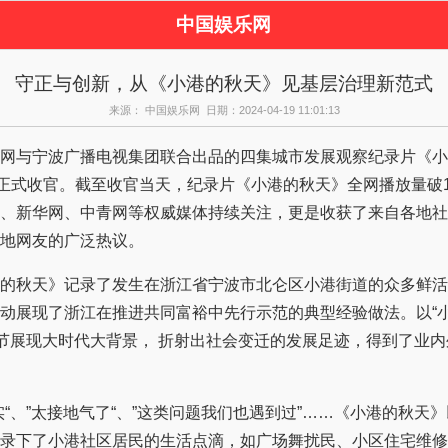
中国娱乐网
页
新闻
女性
看
守正与创新，从《小港的秋天》见基层治理新范式
视剧
演唱会
综艺节目
偶
来源： 中国娱乐网 日期：2024-04-19 11:01:13
周边
与宁波广播电视集团联合出品的四集城市发展观察纪录片《小
日正式收官。截至收官当天，纪录片《小港的秋天》全网播放量破1
、新华网、中青网等权威媒体持续关注，更是收获了来自各地社
地网友的广泛热议。
秋天》记录了发生在浙江省宁波市北仑区小港街道的众多鲜活
动展现了浙江在推进共同富裕中先行示范的典型经验做法。以“小
细节展现大时代大背景， 折射出社会变迁的发展足迹，得到了业
、”太接地气了“、”这类问题我们也遇到过”……《小港的秋天
录下了小港社区居民的生活点滴，如广场舞扰民、小区住宅维修