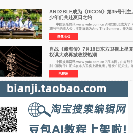
AND2BLE成为《DICON》第35号刊
少年们共赴夏日之约
中国娱乐网讯 www yule com cn AND2BLE成为了
35号刊的主人公，本期标题为And The Summer。作为
杂志画报主角的完整体，AND2BLE用清澈的少年感与全
偶像活动
肖战《藏海传》7月18日东方卫视上星
权谋大戏再掀收视热潮
中国娱乐网讯 www yule com cn 7月18日，由肖
剧《藏海传》正式在东方卫视上星复播，引发广泛关注。
网络平台播出，凭借精良制作和紧凑剧情收获不俗口碑，
电视剧