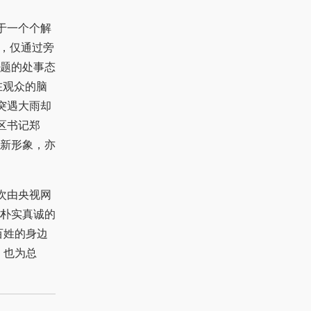
于一个个解
墨，仅通过旁
题的处事态
在观众的脑
突遇大雨却
区书记郑
新形象，亦
次由央视网
朴实真诚的
百姓的身边
，也为总