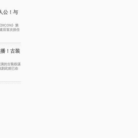
主人公！与
《DICON》第
出道后首次担任
新的夏天相遇了
复播！古装
战主演的古装权谋
该剧此前已在
此次上