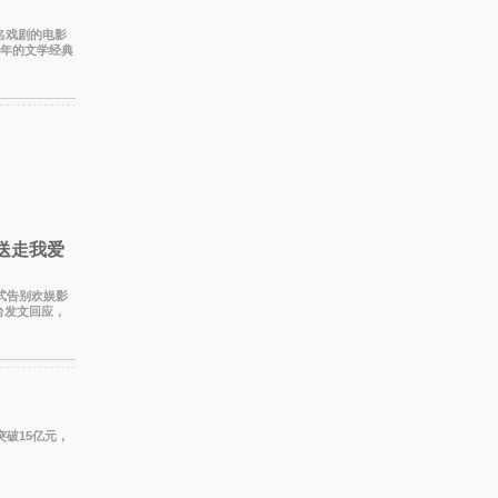
同名戏剧的电影
百年的文学经典
。 《
送走我爱
正式告别欢娱影
台发文回应，
员到期不
突破15亿元，