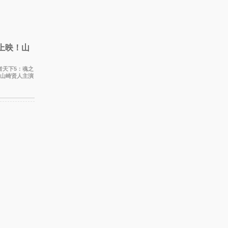
上映！山
、山崎贤人主演
和漂