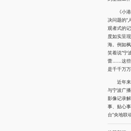
《小港的
决问题的“
观者式的记
度如实呈现
海。例如枫
笑着说“宁
蕾……这些
是千千万万
近年来，
与宁波广播
影像记录解
事、贴心事
台“央地联