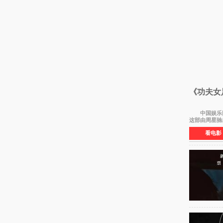
《功夫女
中国娱乐网讯 
这部由周星驰
看电影