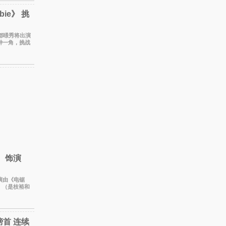
bie》 挑
仁钟一角，挑战
t
 饰演
出演由《电锯
》（是枝裕和
的作品前去
榜首 连续