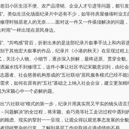
老旧小区生活不便、农产品滞销、企业人才引进等问题，都引发
感”。类似生活化场面纪录片中还有不少，如等待房屋修缮时业主
修理时独居老人的无奈……面对这一件又一件亟须解决的问题，
及时雨”一样出现在居民身边。
、“共鸣感”背后，折射出来的是这部纪录片叙事手法上和内容
别于其他宏大叙事的作品，纪录片《小港的秋天》在呈现过程上
式，关注小人物、小细节，逐步深入拆解，最终还原、贯穿全貌
洒漏水找不到修理工，这件小事让社区书记宋颖意识到，由社会
志愿者、社会慈善机构形成的“五社联动”居民服务模式已经不能
需求，如何在原有的“五社”基础之上纳入社会企业，建立更加精
成为宋颖心中一个必解的题。
六社联动“模式的第一步，纪录片用真实而又平实的镜头语言呈
－问题解决”的全过程，将宋颖、俞巧燕等社工走访过程中遇到
的顾虑、现实的掣肘一一呈现，让观众得以观览事态发展的全貌
者琐碎繁杂的日常，了解到基层工作中取得点滴成绩的不易。