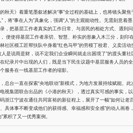
秋天》着重笔墨叙述解决“事”全过程的基础上，也将镜头聚焦
人”，将“事在人为”具象化，强调“人”的主观能动性。无需刻意着
录，把基层工作者真实的工作日常、与居民的相处方式、遇到问
， 便使得基层工作者亲切、智慧、朴实的形象入木三分，刻印
林社区模工匠帮扶队中身着“红色马甲”的劳模丁校君、义卖活动
波人是说雨是财，说不定我们企业瞬间就走出困境了”的渡头董社
在纪录片中出现的人们，既是当下民生议题中基层服务人员的全
个服务在一线基层工作者的缩影。
总台一直在探索“央地联动”新模式，为地方发展持续赋能。此
电视集团联合出品的《小港的秋天》，透过真实可感的事实，以
码浙江宁波在通往共同富裕的新征程上，展开了一幅“如何让老
、具体事不断变成他们的获得感、幸福感和安全感”的动人画卷
动”累积了又一优秀案例。