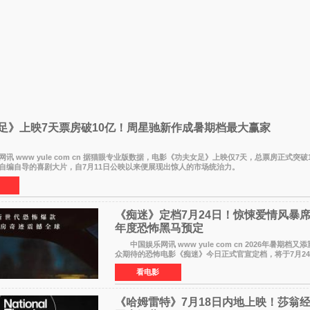
足》上映7天票房破10亿！周星驰新作成暑期档最大赢家
www yule com cn 据猫眼专业版数据，电影《功夫女足》上映仅7天，总票房正式突破
自编自导的喜剧大片，自7月11日公映以来便展现出惊人的市场统治力。
《痴迷》定档7月24日！惊悚爱情风暴
年度恐怖黑马预定
中国娱乐网讯 www yule com cn 2026年暑期档又
众期待的恐怖电影《痴迷》今日正式官宣定档，将于7月2
大院线。这部被业内专家誉为新世代爆款恐怖电影的作品
看电影
《哈姆雷特》7月18日内地上映！莎翁