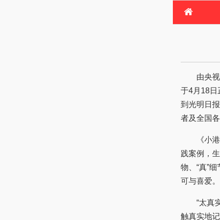
首
电
热
由央视网
于4月18
到光明日报
者及全国各
《小港的
践案例，生
物、“真”
可与喜爱。
“太真实“
触真实地记