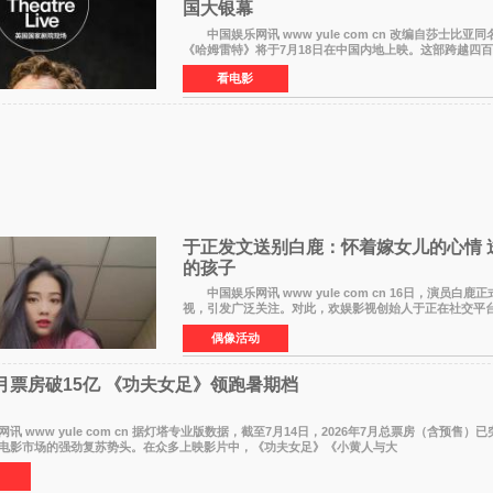
国大银幕
中国娱乐网讯 www yule com cn 改编自莎士比亚
《哈姆雷特》将于7月18日在中国内地上映。这部跨越四
被搬上大银幕，为观众带来一场视觉与听觉的双重盛宴
看电影
于正发文送别白鹿：怀着嫁女儿的心情 
的孩子
中国娱乐网讯 www yule com cn 16日，演员白鹿
视，引发广泛关注。对此，欢娱影视创始人于正在社交平
字里行间流露不舍与祝福。 于正透露，以前每次有演
偶像活动
7月票房破15亿 《功夫女足》领跑暑期档
www yule com cn 据灯塔专业版数据，截至7月14日，2026年7月总票房（含预售）已
电影市场的强劲复苏势头。在众多上映影片中，《功夫女足》《小黄人与大