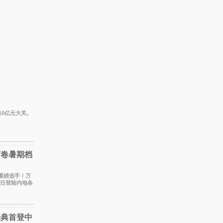
10亿元大关。
席卷暑期档
添重磅选手！万
4日登陆内地各
，将为
经典首登中