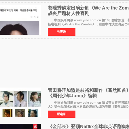
都暻秀确定出演新剧《We Are the Zom
战丧尸题材人性喜剧
中国娱乐网讯 www yule com cn 据16日独家报道，都暻秀将出演
新电视剧《We Are the Zombie》，在剧中饰演主演金
与以往丧尸题材截然不同的人性喜剧。 新剧《We Are 
电视剧
菅田将晖加盟是枝裕和新作《蓦然回首》
《周刊少年Jump》编辑
中国娱乐网讯 www yule com cn 演员菅田将晖将
人》等作品闻名的藤本树原作漫画改编的电影《蓦然回首
导演）。菅田饰演的角色是初中时代两位主人公带着完成
看电影
《金部长》登顶Netflix全球非英语剧集